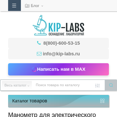
Блог
Кабинет
8(800)-600-53-15
Обратный
звонок
info@kip-labs.ru
Написать нам в MAX
8(800)-600-
53-
Весь каталог
15
товаров
Каталог
Режим
работы
Манометр для электрического