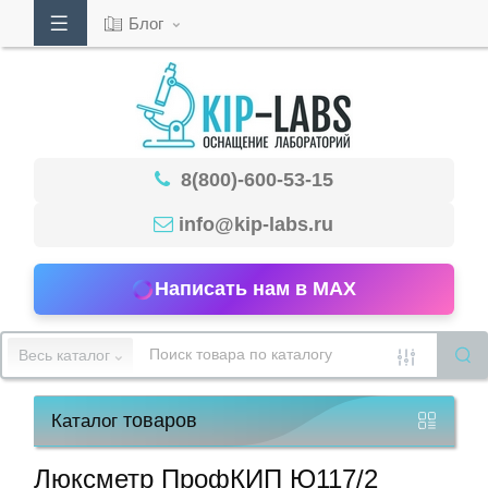
Блог
Кабинет
8(800)-600-53-15
Обратный
звонок
info@kip-labs.ru
Написать нам в MAX
8(800)-600-
53-
Весь каталог
15
товаров
Каталог
Режим
работы
Люксметр ПрофКИП Ю117/2