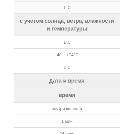
1°C
с учетом солнца, ветра, влажности
и температуры
1°C
-40 – +74°C
2°C
Дата и время
время
внутри консоли
1 мин
24 часа