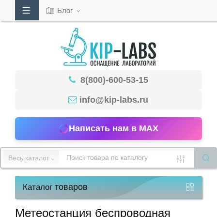
Блог
Кабинет
8(800)-600-53-15
Обратный
звонок
info@kip-labs.ru
Написать нам в MAX
8(800)-600-
53-
Весь каталог
15
товаров
Каталог
Режим
работы
Метеостанция беспроводная