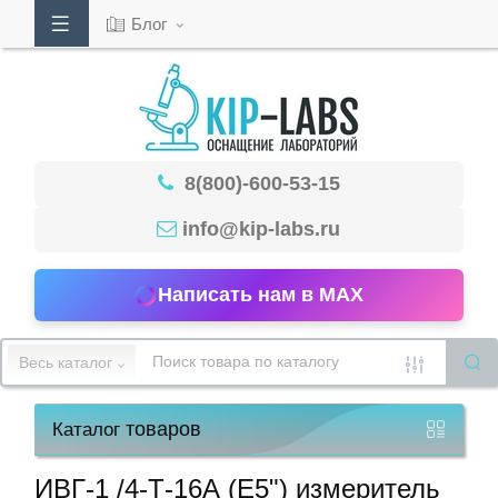
Блог
Кабинет
8(800)-600-53-15
Обратный
звонок
info@kip-labs.ru
Написать нам в MAX
8(800)-600-
53-
Весь каталог
15
товаров
Каталог
Режим
работы
ИВГ-1 /4-Т-16А (Е5") измеритель