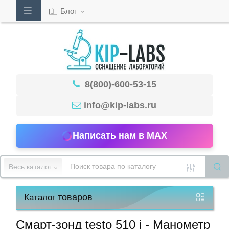
Блог
Кабинет
8(800)-600-53-15
Обратный
звонок
info@kip-labs.ru
Написать нам в MAX
8(800)-600-
53-
Весь каталог
15
товаров
Каталог
Режим
работы
Смарт-зонд testo 510 i - Манометр