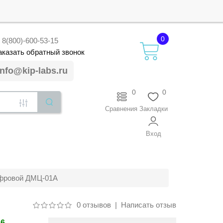
0
8(800)-600-53-15
аказать
обратный
звонок
info@kip-labs.ru
0
0
Сравнения
Закладки
Вход
фровой ДМЦ-01А
0 отзывов
|
Написать отзыв
26