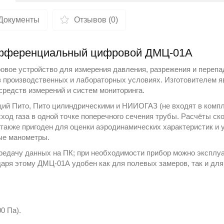
Документы
Отзывов (0)
дифференциальный цифровой ДМЦ-01А
ое устройство для измерения давления, разрежения и перепадо
в производственных и лабораторных условиях. Изготовителем 
средств измерений и систем мониторинга.
ий Пито, Пито цилиндрическими и НИИОГАЗ (не входят в комп
од газа в одной точке поперечного сечения трубы. Расчёты ско
также пригоден для оценки аэродинамических характеристик и 
ые манометры
.
едачу данных на ПК; при необходимости прибор можно эксплуа
аря этому ДМЦ-01А удобен как для полевых замеров, так и для
0 Па).