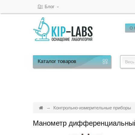
Блог
О
Кабинет
Обратный
звонок
Каталог
товаров
Весь
8(800)-600-
53-
15
Контрольно-измерительные приборы
Манометр дифференциальны
Режим
работы