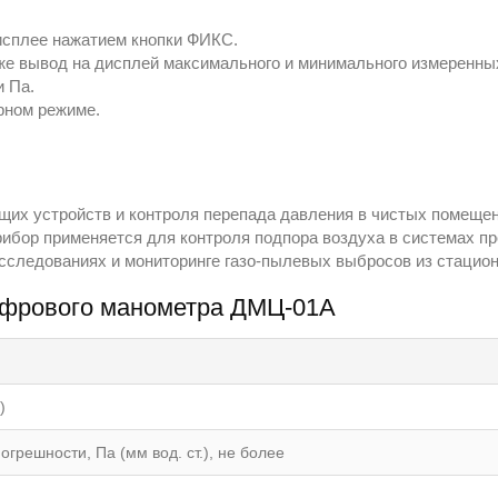
исплее нажатием кнопки ФИКС.
же вывод на дисплей максимального и минимального измеренных
и Па.
рном режиме.
их устройств и контроля перепада давления в чистых помещен
рибор применяется для контроля подпора воздуха в системах п
исследованиях и мониторинге газо-пылевых выбросов из стацио
цифрового манометра ДМЦ-01А
)
решности, Па (мм вод. ст.), не более