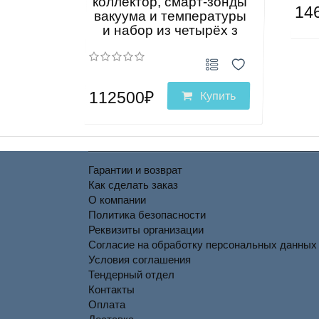
коллектор, смарт-зонды
14
вакуума и температуры
и набор из четырёх з
112500₽
Купить
Гарантии и возврат
Как сделать заказ
О компании
Политика безопасности
Реквизиты организации
Согласие на обработку персональных данных
Условия соглашения
Тендерный отдел
Контакты
Оплата