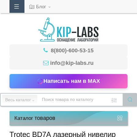
Блог
Кабинет
8(800)-600-53-15
Обратный
звонок
info@kip-labs.ru
Написать нам в MAX
8(800)-600-
53-
Весь каталог
15
товаров
Каталог
Режим
работы
Trotec BD7A лазерный нивелир