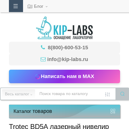
Блог
Кабинет
8(800)-600-53-15
Обратный
звонок
info@kip-labs.ru
Написать нам в MAX
8(800)-600-
53-
Весь каталог
15
товаров
Каталог
Режим
работы
Trotec BD5A лазерный нивелир