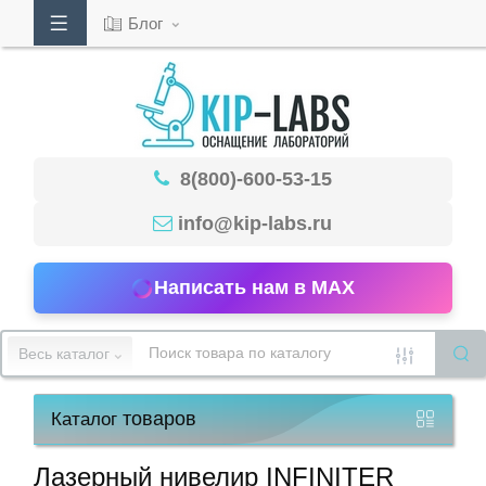
Блог
Кабинет
8(800)-600-53-15
Обратный
звонок
info@kip-labs.ru
Написать нам в MAX
8(800)-600-
53-
Весь каталог
15
товаров
Каталог
Режим
работы
Лазерный нивелир INFINITER