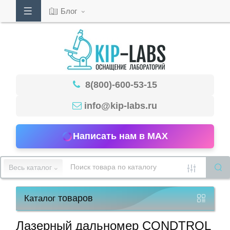
Блог
Кабинет
8(800)-600-53-15
Обратный
звонок
info@kip-labs.ru
Написать нам в MAX
8(800)-600-
53-
Весь каталог
15
товаров
Каталог
Режим
работы
Лазерный дальномер CONDTROL