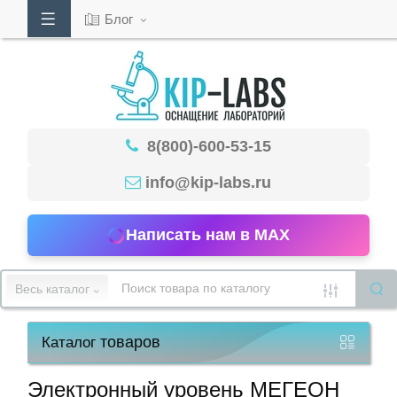
Блог
Кабинет
8(800)-600-53-15
Обратный
звонок
info@kip-labs.ru
Написать нам в MAX
8(800)-600-
53-
Весь каталог
15
товаров
Каталог
Режим
работы
Электронный уровень МЕГЕОН