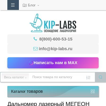
Блог
Кабинет
8(800)-600-53-15
Обратный
звонок
info@kip-labs.ru
Написать нам в MAX
8(800)-600-
53-
Весь каталог
15
товаров
Каталог
Режим
работы
Дальномер лазерный МЕГЕОН