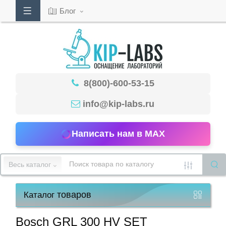
Блог
Кабинет
8(800)-600-53-15
Обратный
звонок
info@kip-labs.ru
Написать нам в MAX
8(800)-600-
53-
Весь каталог
15
товаров
Каталог
Режим
работы
Bosch GRL 300 HV SET