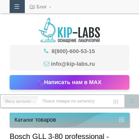
Блог
Кабинет
8(800)-600-53-15
Обратный
звонок
info@kip-labs.ru
Написать нам в MAX
8(800)-600-
53-
Весь каталог
15
товаров
Каталог
Режим
работы
Bosch GLL 3-80 professional -