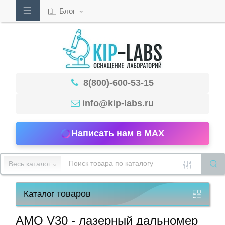
Блог
Кабинет
8(800)-600-53-15
Обратный
звонок
info@kip-labs.ru
Написать нам в MAX
8(800)-600-
53-
Весь каталог
15
товаров
Каталог
Режим
работы
АМО V30 - лазерный дальномер