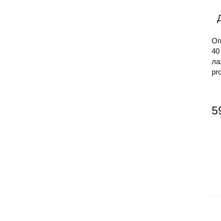
Оп
40
л
pr
5