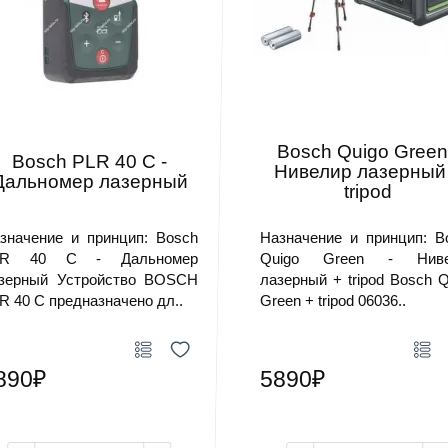
Bosch Quigo Green
Bosch PLR 40 C -
Нивелир лазерный
Дальномер лазерный
tripod
значение и принцип: Bosch
Назначение и принцип: B
LR 40 C - Дальномер
Quigo Green - Ниве
зерный Устройство BOSCH
лазерный + tripod Bosch Q
R 40 C предназначено дл..
Green + tripod 06036..
890₽
5890₽