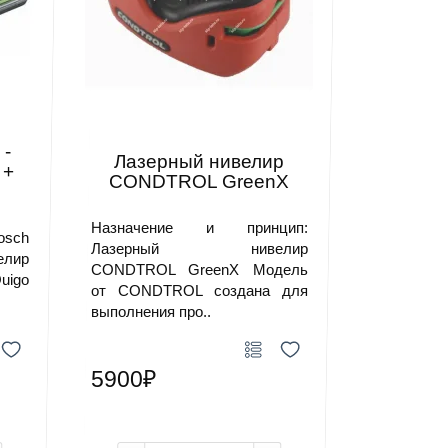
 -
Лазерный нивелир
 +
CONDTROL GreenX
Назначение и принцип:
osch
Лазерный нивелир
лир
CONDTROL GreenX Модель
uigo
от CONDTROL создана для
выполнения про..
5900₽