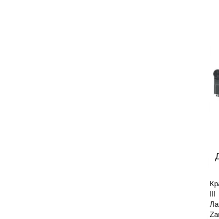
Кр
II
Ла
Za