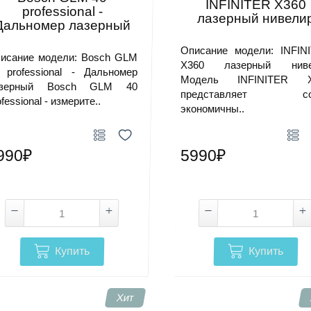
INFINITER X360
professional -
лазерный нивели
Дальномер лазерный
Описание модели: INFIN
исание модели: Bosch GLM
X360 лазерный ниве
 professional - Дальномер
Модель INFINITER X
азерный Bosch GLM 40
представляет со
ofessional - измерите..
экономичны..
990₽
5990₽
Купить
Купить
Хит