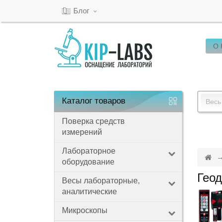
Блог
О
Кабинет
Обратный
звонок
Каталог
товаров
Весь
Поверка средств
измерений
8(800)-600-
53-
Лабораторное
оборудование
15
Геод
Весы лабораторные,
аналитические
Режим
Микроскопы
работы