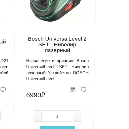
Bosch UniversalLevel 2
ный
SET - Нивелир
лазерный
BD21
Назначение и принцип: Bosch
otec
UniversalLevel 2 SET - Нивелир
обой
лазерный Устройство BOSCH
UniversalLevel ..
6990₽