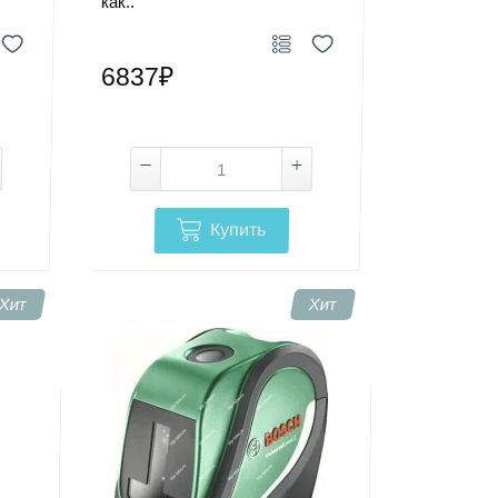
как..
6837₽
Купить
Хит
Хит