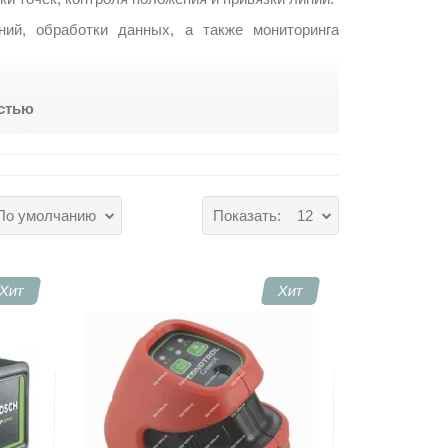
ий, обработки данных, а также мониторинга
остью
геодезических сетей.
 на объекте.
остроек.
 и приёмных систем.
аналитическим средствам.
По умолчанию
Показать:
12
тельную геодезию по этапам.
Хит
Хит
анных и подготовку отчётной документации для
калибровкой приёмников и анализом трендов по
пециалиста.