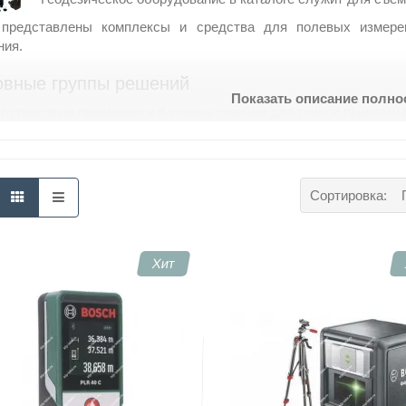
 представлены комплексы и средства для полевых измерен
ния.
овные группы решений
Показать описание полн
путниковые приёмники и базовые станции для точной привязки 
отальные станции и тахеометры для угловых и линейных съёмок
ивелиры и нивелирные комплекты для съёма высот и выверки п
ефлекторы, мишени и крепёжные элементы для полевой съёмки
рограммные модули для обработки координат, в дополнение к 
Сортировка:
вые задачи
е бригады выполняют разбивку осей, привязку сеток и исполни
Хит
льная обработка включает проверку координат, фильтрацию д
заказчику. Мониторинг деформаций выполняется циклично, с 
татам.
купить Геодезическое оборудование, запросите консультацию с