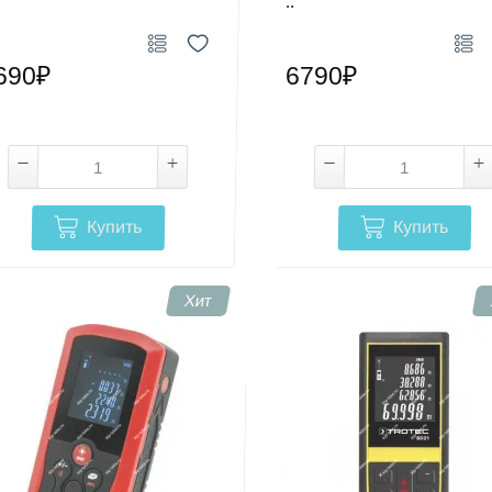
..
690₽
6790₽
Купить
Купить
Хит