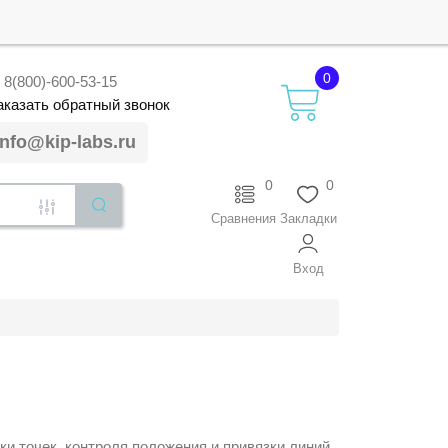
0
8(800)-600-53-15
аказать
обратный
звонок
info@kip-labs.ru
0
0
Сравнения
Закладки
Вход
и точек, контроля положения и привязки линий.