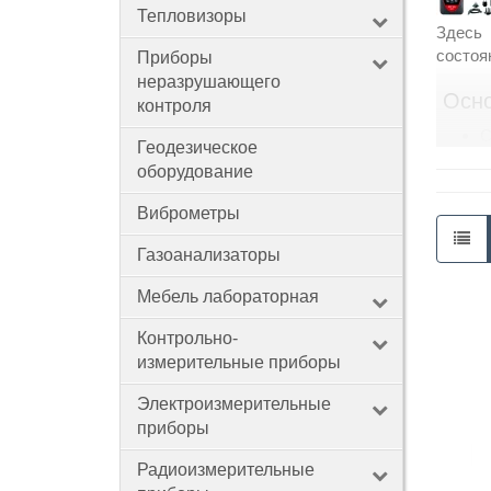
Тепловизоры
Здесь
состоя
Приборы
Контакты
неразрушающего
Осн
контроля
С
Геодезическое
Т
оборудование
Н
Р
Виброметры
П
Газоанализаторы
Типо
Мебель лабораторная
Полевы
Контрольно-
Камера
измерительные приборы
сдачи 
резуль
Электроизмерительные
Чтобы 
приборы
Радиоизмерительные