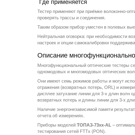
Где применяется
Тестер применяют при приёмке волоконно-опти
проверять трассы и соединения.
Таким образом прибор уместен в полевых вые
Нейтральная оговорка: при необходимости во
настроек и опции самокалибровки поддержива
Описание многофункциональног
Многофункциональный оптические тестеры с
одномодовых и многомодовых оптических вол
Они имеют семь режимов работы и могут испо
отражения (возвратных потерь, ORL) и измер
дисплее затухание линии для 3-х длин волн 
возвратных потерь и длины линии для 3-х дли
Наличие энергонезависимой памяти результат
отчета об измерениях.
Приборы моделей
ТОПАЗ-73xx-AL
– оптималь
тестирования сетей FTTx (PON).