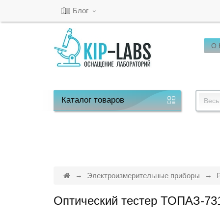
Блог
О
Кабинет
Обратный
звонок
Каталог
товаров
Весь
8(800)-600-
53-
15
Электроизмерительные приборы
Оптический тестер ТОПАЗ-73
Режим
работы