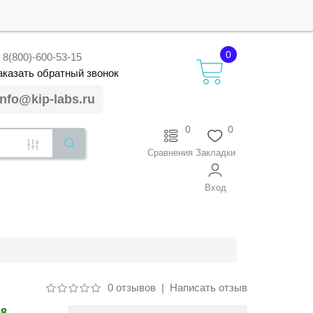
0
8(800)-600-53-15
аказать
обратный
звонок
info@kip-labs.ru
0
0
Сравнения
Закладки
Вход
0 отзывов
|
Написать отзыв
98