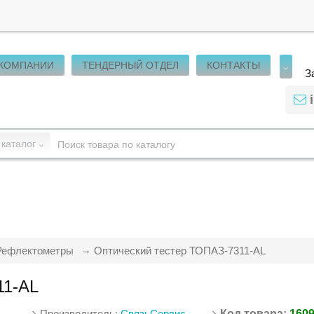
 КОМПАНИИ
ТЕНДЕРНЫЙ ОТДЕЛ
КОНТАКТЫ
З
 каталог
Рефлектометры
Оптический тестер ТОПАЗ-7311-АL
11-АL
Производитель:
СвязьСервис
Код товара:
160