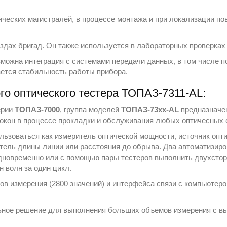
ческих магистралей, в процессе монтажа и при локализации по
здах бригад. Он также используется в лабораторных проверках 
зможна интеграция с системами передачи данных, в том числе п
ется стабильность работы прибора.
о оптического тестера ТОПАЗ-7311-АL:
ерии
ТОПАЗ-7000
, группа моделей
ТОПАЗ-73хх-AL
предназначен
окон в процессе прокладки и обслуживания любых оптичесных 
льзоваться как измеритель оптической мощности, источник опти
итель длины линии или расстояния до обрыва. Два автоматизи
одновременно или с помощью пары тестеров выполнить двухстор
н волн за один цикл.
ов измерения (2800 значений) и интерфейса связи с компьютеро
ное решение для выполнения больших объемов измерения с в