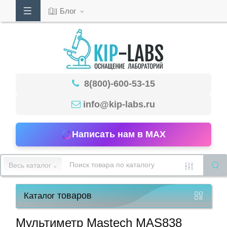
Блог
Кабинет
8(800)-600-53-15
Обратный
звонок
info@kip-labs.ru
Написать нам в MAX
8(800)-600-
53-
Весь каталог
15
товаров
Каталог
Режим
работы
Мультиметр Mastech MAS838