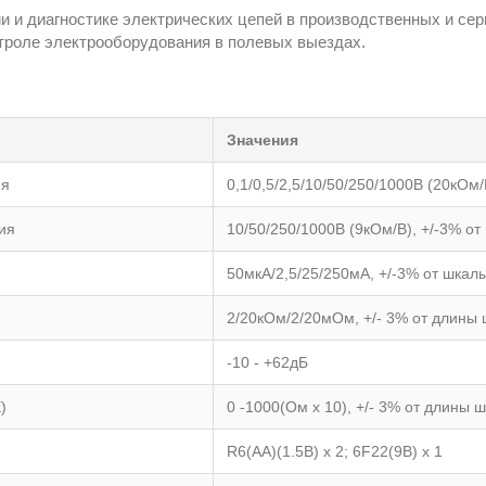
и и диагностике электрических цепей в производственных и сер
троле электрооборудования в полевых выездах.
Значения
ия
0,1/0,5/2,5/10/50/250/1000В (20кОм/
ия
10/50/250/1000В (9кОм/В), +/-3% от
50мкА/2,5/25/250мА, +/-3% от шкал
2/20кОм/2/20мОм, +/- 3% от длины
-10 - +62дБ
)
0 -1000(Ом х 10), +/- 3% от длины 
R6(AA)(1.5В) х 2; 6F22(9В) x 1