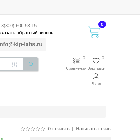
0
8(800)-600-53-15
аказать
обратный
звонок
info@kip-labs.ru
0
0
Сравнения
Закладки
Вход
0 отзывов
|
Написать отзыв
24