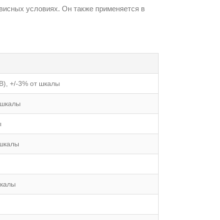
висных условиях. Он также применяется в
В), +/-3% от шкалы
 шкалы
ы
 шкалы
шкалы