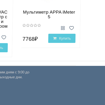
HVAC
Мультиметр APPA iMeter
тр с
5
 и
ром
7768₽
Купить
ть
им дням с 9:00 до
выходные дни.