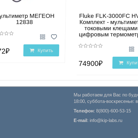
ультиметр МЕГЕОН
Fluke FLK-3000FC 
12838
Комплект - мультиме
токовыми клещами
цифровым термомет
72₽
Купить
74900₽
Купи
Мы работаем для Вас по будн
18:00, суббота-воскресенье: 
Телефон
:
8(800)-600-53-15
E-mail
:
info@kip-labs.ru