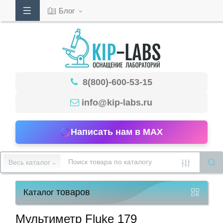
Блог
Кабинет
8(800)-600-53-15
Обратный
звонок
info@kip-labs.ru
Написать нам в MAX
8(800)-600-
53-
Весь каталог
15
товаров
Каталог
Режим
работы
Мультиметр Fluke 179