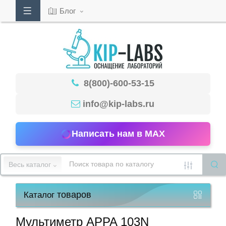
Блог
Кабинет
8(800)-600-53-15
Обратный
звонок
info@kip-labs.ru
Написать нам в MAX
8(800)-600-
53-
Весь каталог
15
товаров
Каталог
Режим
работы
Мультиметр APPA 103N