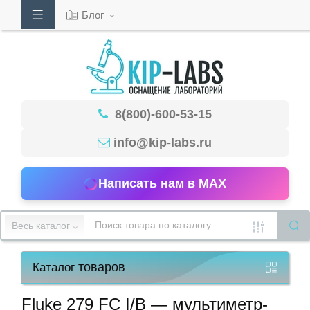
Блог
Кабинет
8(800)-600-53-15
Обратный
звонок
info@kip-labs.ru
Написать нам в MAX
8(800)-600-
53-
Весь каталог
15
товаров
Каталог
Режим
работы
Fluke 279 FC I/B — мультиметр-