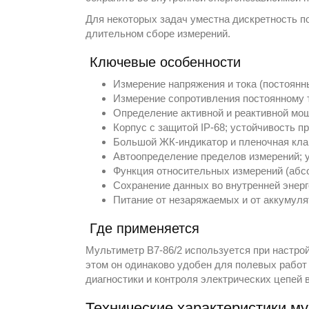
Для некоторых задач уместна дискретность п
длительном сборе измерений.
Ключевые особенности
Измерение напряжения и тока (постоянн
Измерение сопротивления постоянному т
Определение активной и реактивной мо
Корпус с защитой IP-68; устойчивость пр
Большой ЖК-индикатор и пленочная кла
Автоопределение пределов измерений; 
Функция относительных измерений (абсо
Сохранение данных во внутренней энерг
Питание от незаряжаемых и от аккумул
Где применяется
Мультиметр B7-86/2 используется при настро
этом он одинаково удобен для полевых работ
диагностики и контроля электрических цепей 
Технические характеристики му