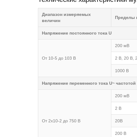
Диапазон измеряемых
Пределы 
величин
Напряжение постоянного тока U
200 мВ
От 10-5 до 103 В
2 В, 20 В, 
1000 В
Напряжение переменного тока U~ частотой о
200 мВ
2 В
От 2x10-2 до 750 В
20В
200 В