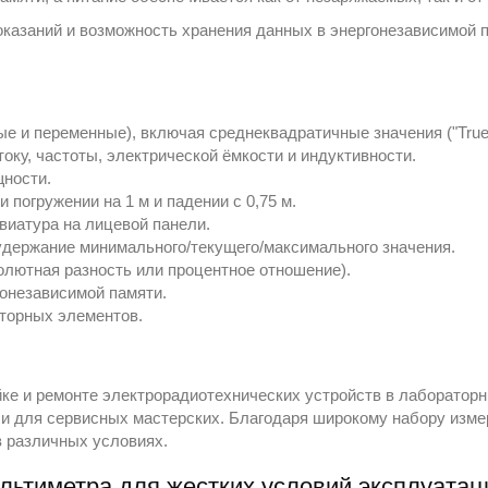
оказаний и возможность хранения данных в энергонезависимой п
ые и переменные), включая среднеквадратичные значения ("Tru
оку, частоты, электрической ёмкости и индуктивности.
щности.
и погружении на 1 м и падении с 0,75 м.
виатура на лицевой панели.
удержание минимального/текущего/максимального значения.
лютная разность или процентное отношение).
онезависимой памяти.
яторных элементов.
йке и ремонте электрорадиотехнических устройств в лабораторн
 и для сервисных мастерских. Благодаря широкому набору изм
в различных условиях.
льтиметра для жестких условий эксплуатаци