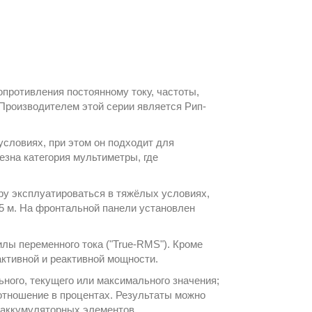
опротивления постоянному току, частоты,
. Производителем этой серии является
Рип-
условиях, при этом он подходит для
езна категория
мультиметры
, где
ру эксплуатироваться в тяжёлых условиях,
75 м. На фронтальной панели установлен
илы переменного тока ("True-RMS"). Кроме
активной и реактивной мощности.
ного, текущего или максимального значения;
отношение в процентах. Результаты можно
т аккумуляторных элементов.