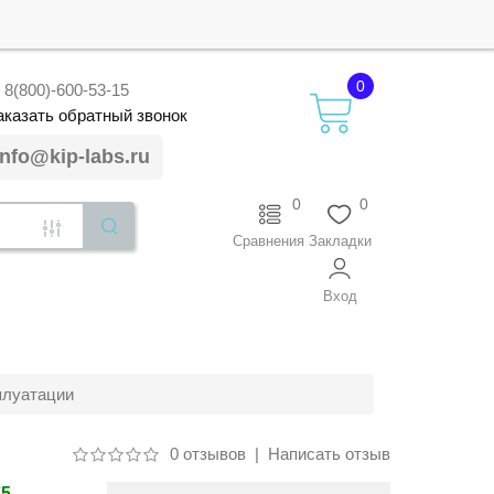
0
8(800)-600-53-15
аказать
обратный
звонок
info@kip-labs.ru
0
0
Сравнения
Закладки
Вход
плуатации
0 отзывов
|
Написать отзыв
75