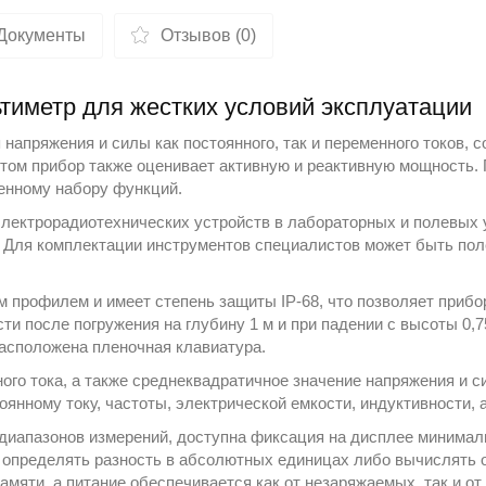
Документы
Отзывов (0)
льтиметр для жестких условий эксплуатации
напряжения и силы как постоянного, так и переменного токов, с
 этом прибор также оценивает активную и реактивную мощность
ленному набору функций.
электрорадиотехнических устройств в лабораторных и полевых 
 Для комплектации инструментов специалистов может быть пол
 профилем и имеет степень защиты IP-68, что позволяет прибо
и после погружения на глубину 1 м и при падении с высоты 0,
асположена пленочная клавиатура.
ого тока, а также среднеквадратичное значение напряжения и с
оянному току, частоты, электрической емкости, индуктивности, 
диапазонов измерений, доступна фиксация на дисплее минималь
 определять разность в абсолютных единицах либо вычислять 
амяти, а питание обеспечивается как от незаряжаемых, так и о