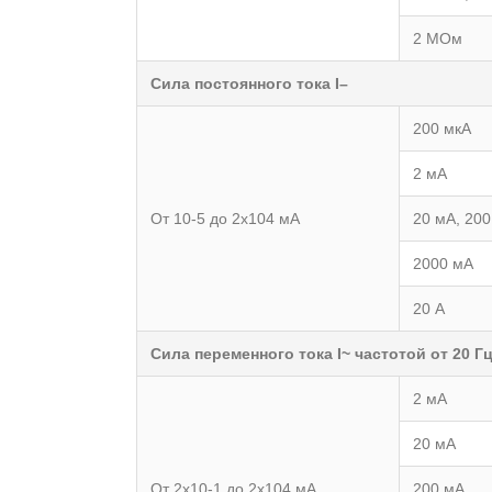
2 МОм
Сила постоянного тока I–
200 мкА
2 мA
От 10-5 до 2x104 мА
20 мA, 20
2000 мА
20 А
Сила переменного тока I~ частотой от 20 Гц
2 мА
20 мА
От 2х10-1 до 2x104 мА
200 мА