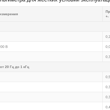
Пр
измерения
+-
0,
200 В
0,
0,
т 20 Гц до 1 кГц
0,
0,
0,
0,