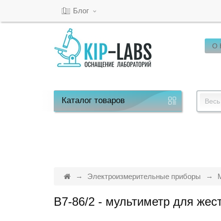
Блог
О
Кабинет
Обратный
звонок
Каталог
товаров
Весь
8(800)-600-
53-
15
Электроизмерительные приборы
B7-86/2 - мультиметр для жес
Режим
работы