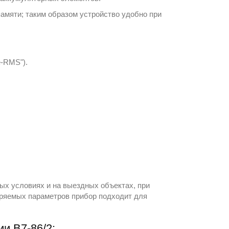
амяти; таким образом устройство удобно при
e-RMS").
ых условиях и на выездных объектах, при
еряемых параметров прибор подходит для
и B7-86/2: