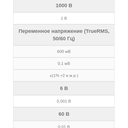
1000 В
1 В
Переменное напряжение (TrueRMS,
50/60 Гц)
600 мВ
0,1 мВ
±(1% +2 е.м.р.)
6 В
0,001 В
60 В
0,01 В