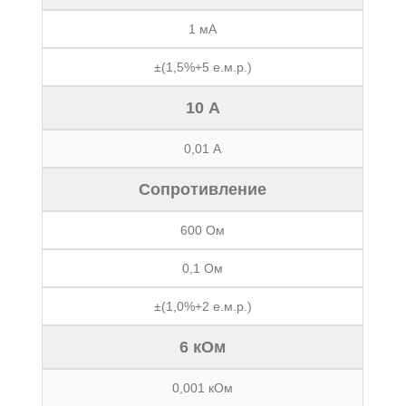
1 мА
±(1,5%+5 е.м.р.)
10 А
0,01 А
Сопротивление
600 Ом
0,1 Ом
±(1,0%+2 е.м.р.)
6 кОм
0,001 кОм