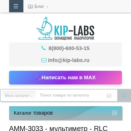
Блог
Кабинет
8(800)-600-53-15
Обратный
звонок
info@kip-labs.ru
Написать нам в MAX
8(800)-600-
53-
Весь каталог
15
товаров
Каталог
Режим
работы
АММ-3033 - мультиметр - RLC