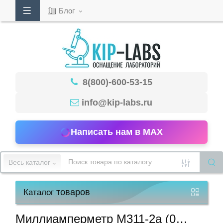
Блог
Кабинет
8(800)-600-53-15
Обратный
звонок
info@kip-labs.ru
Написать нам в MAX
8(800)-600-
53-
Весь каталог
15
товаров
Каталог
Режим
работы
Миллиамперметр М311-2а (0…