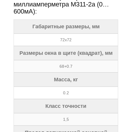
миллиамперметра М311-2а (0…
600мА):
Габаритные размеры, мм
72х72
Размеры окна в щите (квадрат), мм
68+0.7
Масса, кг
0.2
Класс точности
1,5