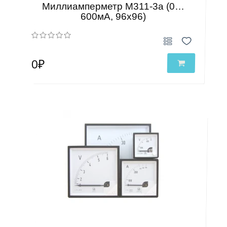
Миллиамперметр М311-3а (0…
600мА, 96х96)
0₽