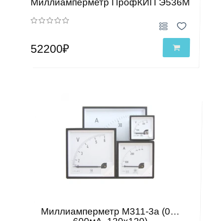
Миллиамперметр ПрофКИП Э536М
52200₽
Миллиамперметр М311-3а (0…