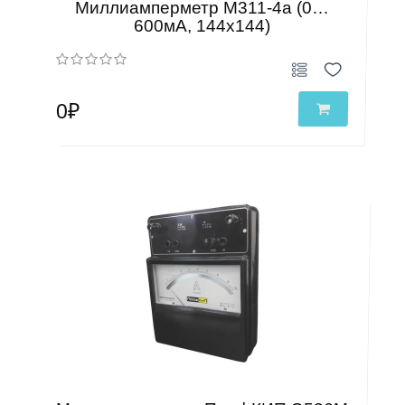
Миллиамперметр М311-4а (0…
600мА, 144х144)
0₽