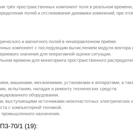
ия трёх пространственных компонент поля в реальном времени,
спределения полей и отслеживания динамики изменений; при это
ического и магнитного полей в ненаправленном приёме.
енных компонент с последующим вычислением модуля вектора 
ряемого значения для оперативной оценки ситуации.
альном времени для мониторинга пространственного распределе
ием, машинами, механизмами, установками и аппаратами, а так
ю, испытанию, наладке и ремонту технических средств.
ицированного оборудования.
ми, выступающими источниками низкочастотных электрических и
та с компьютерной техникой.
 промышленного назначения.
3-70/1 (19):