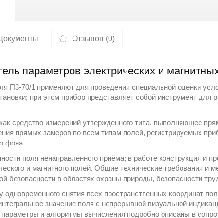
Документы
Отзывов (0)
ель параметров электрических и магнитных 
оля П3-70/1 применяют для проведения специальной оценки усл
становки; при этом прибор представляет собой инструмент для 
как средство измерений утвержденного типа, выполняющее пря
ения прямых замеров по всем типам полей, регистрируемых п
го фона
.
ности поля ненаправленного приёма; в работе конструкция и 
ческого и магнитного полей. Общие технические требования и м
ой безопасности в областях охраны природы, безопасности тру
у одновременного снятия всех пространственных координат по
 интегральное значение поля с непрерывной визуальной индикац
е параметры и алгоритмы вычисления подробно описаны в сопр