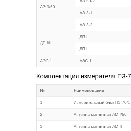
АЭ 50-2
АЭ 3/50
АЭ 3-1
АЭ 3-2
ДП I
ДП I/II
ДП II
АЭС 1
АЭС 1
Комплектация измерителя П3-70
№
Наименование
1
Измерительный блок П3-70/1
2
Антенна магнитная АМ I/50
3
Антенна магнитная АМ II