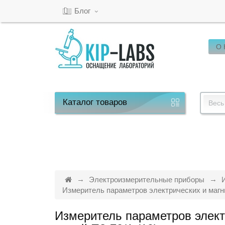
Блог
О
Кабинет
Обратный
звонок
Каталог
товаров
Весь
8(800)-600-
53-
15
Электроизмерительные приборы
Измеритель параметров электрических и магни
Режим
Измеритель параметров элект
работы