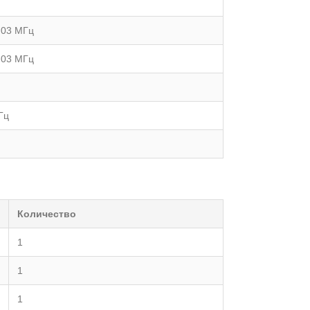
0,03 МГц
0,03 МГц
кГц
Количество
1
1
1