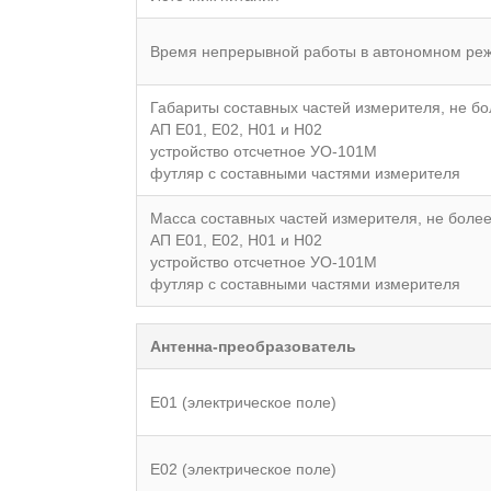
Время непрерывной работы в автономном режи
Габариты составных частей измерителя, не бо
АП Е01, Е02, Н01 и Н02
устройство отсчетное УО-101М
футляр с составными частями измерителя
Масса составных частей измерителя, не более,
АП Е01, Е02, Н01 и Н02
устройство отсчетное УО-101М
футляр с составными частями измерителя
Антенна-преобразователь
Е01 (электрическое поле)
E02 (электрическое поле)