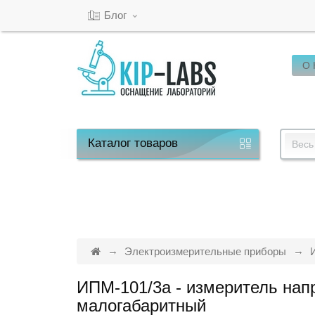
Блог
О
Кабинет
Обратный
звонок
Каталог
товаров
Весь
8(800)-600-
53-
15
Электроизмерительные приборы
ИПМ-101/3а - измеритель нап
Режим
малогабаритный
работы