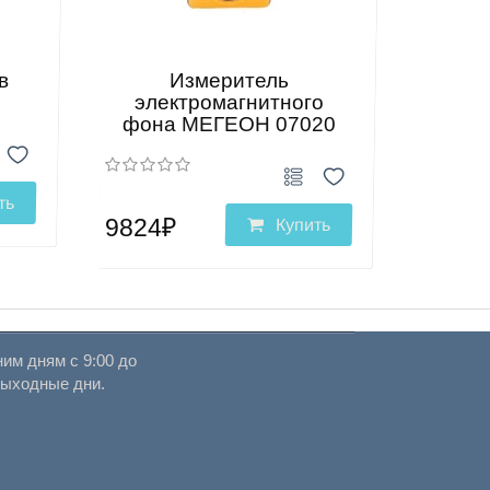
в
Измеритель
электромагнитного
фона МЕГЕОН 07020
ть
9824₽
Купить
им дням с 9:00 до
выходные дни.