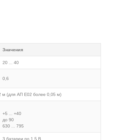
Значения
20 ... 40
0,6
 м (для АП Е02 более 0,05 м)
+5 ... +40
до 90
630 ... 795
3 батареи по 1,5 В