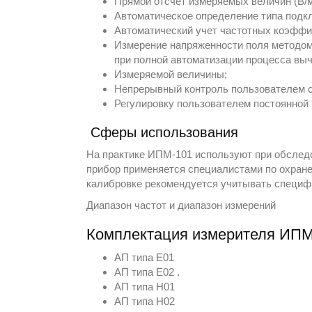
Прямой отсчет измеряемых величин (В/м,
Автоматическое определение типа подк
Автоматический учет частотных коэффи
Измерение напряженности поля методом
при полной автоматизации процесса выч
Измеряемой величины;
Непрерывный контроль пользователем с
Регулировку пользователем постоянной 
Сферы использования
На практике ИПМ-101 используют при обследов
прибор применяется специалистами по охране
калибровке рекомендуется учитывать специ
Диапазон частот и диапазон измерений
Комплектация измерителя ИПМ
АП типа Е01
АП типа Е02 .
АП типа Н01
АП типа Н02