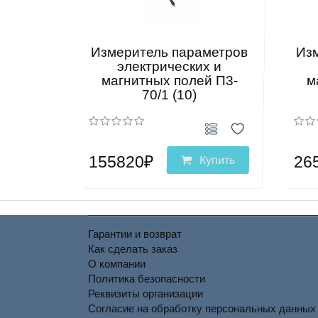
Измеритель параметров
Из
электрических и
магнитных полей П3-
м
70/1 (10)
155820₽
26
Купить
Гарантии и возврат
Как сделать заказ
О компании
Политика безопасности
Реквизиты организации
Согласие на обработку персональных данных