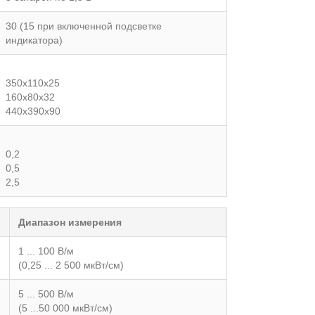
30 (15 при включенной подсветке
индикатора)
350х110х25
160х80х32
440х390х90
0,2
0,5
2,5
Диапазон измерения
1 ... 100 В/м
(0,25 ... 2 500 мкВт/см)
5 ... 500 В/м
(5 ...50 000 мкВт/см)