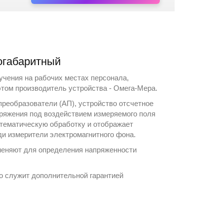
огабаритный
чения на рабочих местах персонала,
этом производитель устройства -
Омега-Мера
.
реобразователи (АП), устройство отсчетное
ряжения под воздействием измеряемого поля
атематическую обработку и отображает
еди
измерители электромагнитного фона
.
именяют для определения напряженности
то служит дополнительной гарантией