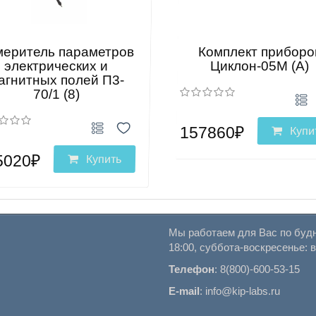
меритель параметров
Комплект приборо
электрических и
Циклон-05М (А)
агнитных полей П3-
70/1 (8)
157860₽
Купи
5020₽
Купить
Мы работаем для Вас по будн
18:00, суббота-воскресенье: 
Телефон
:
8(800)-600-53-15
E-mail
:
info@kip-labs.ru