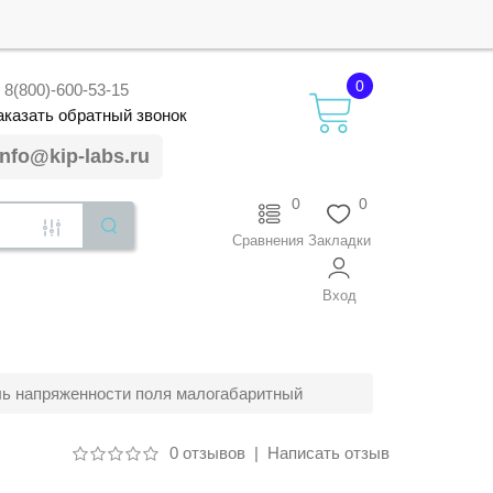
0
8(800)-600-53-15
аказать
обратный
звонок
info@kip-labs.ru
0
0
Сравнения
Закладки
Вход
ль напряженности поля малогабаритный
0 отзывов
|
Написать отзыв