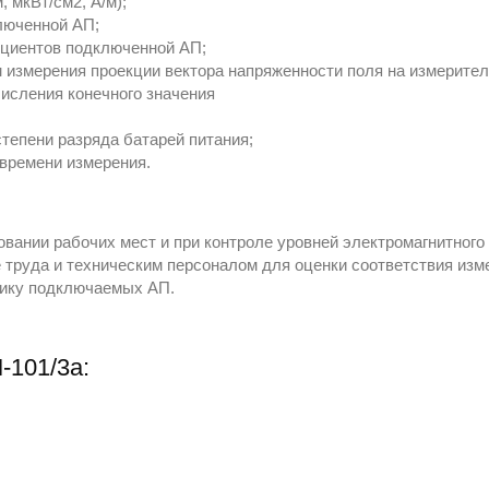
 мкВт/см2, А/м);
люченной АП;
циентов подключенной АП;
 измерения проекции вектора напряженности поля на измерите
исления конечного значения
тепени разряда батарей питания;
времени измерения.
ании рабочих мест и при контроле уровней электромагнитного 
 труда и техническим персоналом для оценки соответствия из
фику подключаемых АП.
-101/3а: