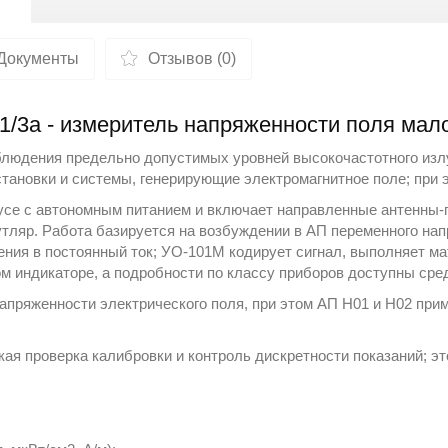
Документы
Отзывов (0)
1/3а - измеритель напряженности поля мал
людения предельно допустимых уровней высокочастотного излу
ановки и системы, генерирующие электромагнитное поле; при 
се с автономным питанием и включает направленные антенны‑п
ляр. Работа базируется на возбуждении в АП переменного нап
ния в постоянный ток; УО-101М кодирует сигнал, выполняет м
м индикаторе, а подробности по классу приборов доступны ср
апряженности электрического поля, при этом АП Н01 и Н02 пр
ая проверка калибровки и контроль дискретности показаний; э