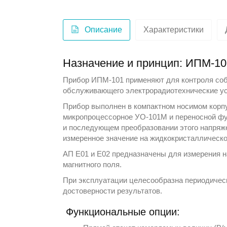
Описание
Характеристики
Назначение и принцип: ИПМ-10
Прибор ИПМ-101 применяют для контроля соб
обслуживающего электрорадиотехнические уст
Прибор выполнен в компактном носимом корпу
микропроцессорное УО-101М и переносной фут
и последующем преобразовании этого напряже
измеренное значение на жидкокристаллическо
АП Е01 и Е02 предназначены для измерения н
магнитного поля.
При эксплуатации целесообразна периодическ
достоверности результатов.
Функциональные опции: