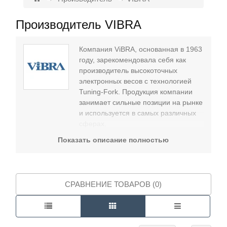
Производитель VIBRA
Контакты
Компания ViBRA, основанная в 1963
году, зарекомендовала себя как
производитель высокоточных
электронных весов с технологией
Tuning-Fork. Продукция компании
занимает сильные позиции на рынке
и используется в самых различных
сферах.
В ассортименте ViBRA
Показать описание полностью
аналитические и лабораторные
весы
, взрывозащищенные модели,
а также анализаторы влажности и
измерители габаритов и веса.
СРАВНЕНИЕ ТОВАРОВ (0)
Оборудование применяется в
промышленных предприятиях,
научных исследованиях, химической
и фармацевтической