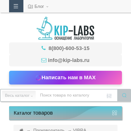
Блог
Кабинет
8(800)-600-53-15
Обратный
звонок
info@kip-labs.ru
Написать нам в MAX
8(800)-600-
53-
Весь каталог
15
товаров
Каталог
Режим
работы
Производитель
VIBRA