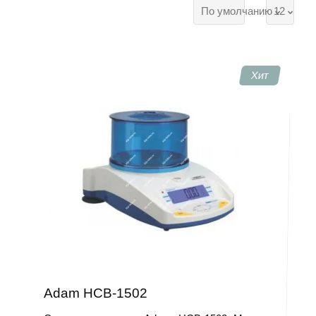
По умолчанию
12
промышленности.
КИП-Лабс — официальный
поставщик оборудования с
гарантией от производителя.
Хит
Доставка по всей России, участвуем
в тендерах по 44-ФЗ, 223-ФЗ и 275-
ФЗ.
Категории товаров от
производителя VIBRA
Лабораторные аналитические
весы
Adam HCB-1502