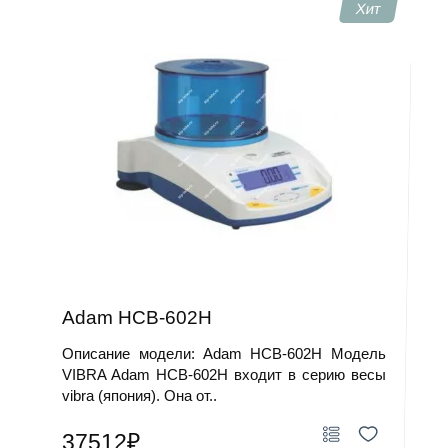
Хит
Adam HCB-602H
Описание модели: Adam HCB-602H Модель
VIBRA Adam HCB-602H входит в серию весы
vibra (япония). Она от..
37512₽