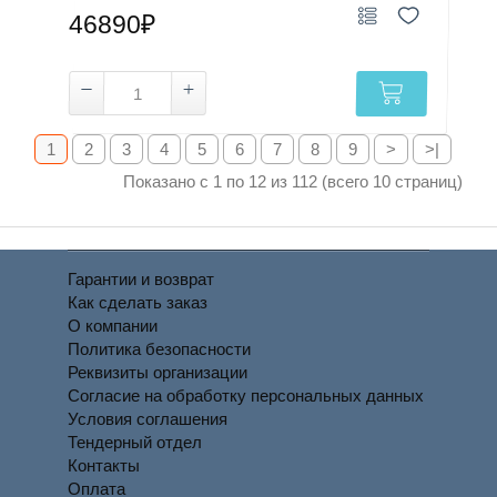
46890₽
1
2
3
4
5
6
7
8
9
>
>|
Показано с 1 по 12 из 112 (всего 10 страниц)
Гарантии и возврат
Как сделать заказ
О компании
Политика безопасности
Реквизиты организации
Согласие на обработку персональных данных
Условия соглашения
Тендерный отдел
Контакты
Оплата