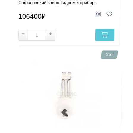
Сафоновский завод Гидрометприбор..
106400₽
Хит