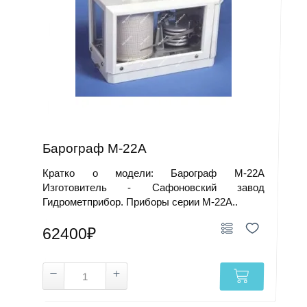
Барограф М-22А
Кратко о модели: Барограф М-22А
Изготовитель - Сафоновский завод
Гидрометприбор. Приборы серии М-22А..
62400₽