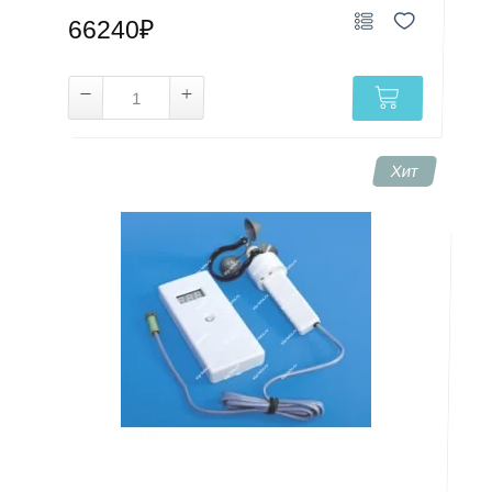
66240₽
Хит