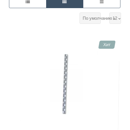
доставкой по всей России вы можете в КИП-Лабс.
Работаем с госструктурами по 44-ФЗ, 223-ФЗ, 275-
ФЗ.
По умолчанию
12
Хит