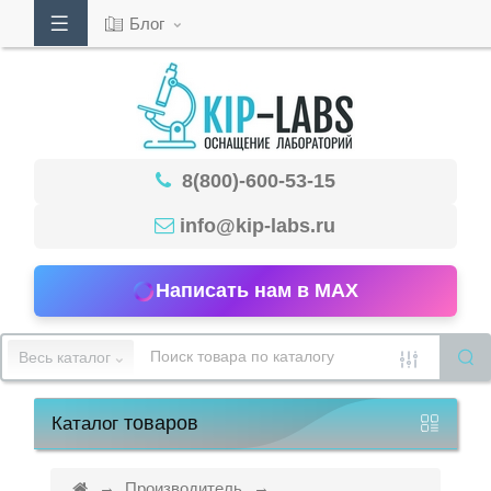
Блог
Кабинет
8(800)-600-53-15
Обратный
звонок
info@kip-labs.ru
Написать нам в MAX
8(800)-600-
53-
Весь каталог
15
товаров
Каталог
Режим
работы
Производитель