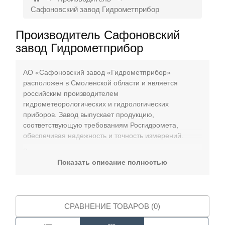
Сафоновский завод Гидрометприбор
Контакты
Производитель Сафоновский
завод Гидрометприбор
АО «Сафоновский завод «Гидрометприбор»
расположен в Смоленской области и является
российским производителем
гидрометеорологических и гидрологических
приборов. Завод выпускает продукцию,
соответствующую требованиям Росгидромета,
обеспечивая надежность и точность измерений.
В ассортименте завода представлены
вертушки для
измерения скорости течения воды
,
уровнемеры
,
Показать описание полностью
рейки гидрологические
и
метеорологические
приборы
. Продукция находит применение на
промышленных предприятиях, в лабораториях, НИИ
и государственных структурах.
СРАВНЕНИЕ ТОВАРОВ (0)
Заказать продукцию с официальной гарантией и