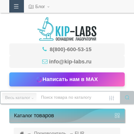
Блог
Кабинет
8(800)-600-53-15
Обратный
звонок
info@kip-labs.ru
Написать нам в MAX
8(800)-600-
53-
Весь каталог
15
товаров
Каталог
Режим
работы
Производитель
FLIR