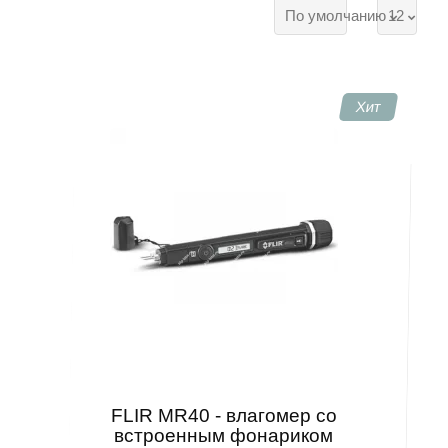
По умолчанию
12
Хит
FLIR MR40 - влагомер со
встроенным фонариком