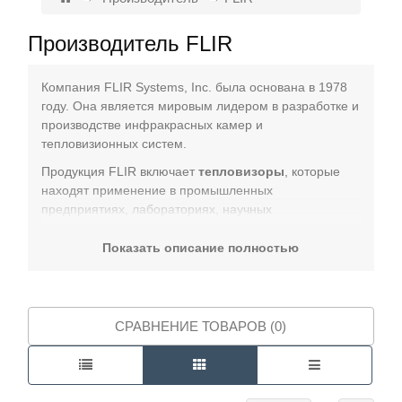
Производитель FLIR
Контакты
Компания FLIR Systems, Inc. была основана в 1978
году. Она является мировым лидером в разработке и
производстве инфракрасных камер и
тепловизионных систем.
Продукция FLIR включает
тепловизоры
, которые
находят применение в промышленных
предприятиях, лабораториях, научных
исследованиях и государственных структурах.
Показать описание полностью
Продукция сертифицирована по стандарту ISO
9001:2000. Заказать продукцию с официальной
гарантией и доставкой по всей России вы можете в
каталоге КИП-Лабс. Работаем с госструктурами по
СРАВНЕНИЕ ТОВАРОВ (0)
44-ФЗ, 223-ФЗ, 275-ФЗ.