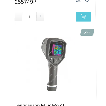
255749₽
Хит
Тепловизор FLIR E8-XT