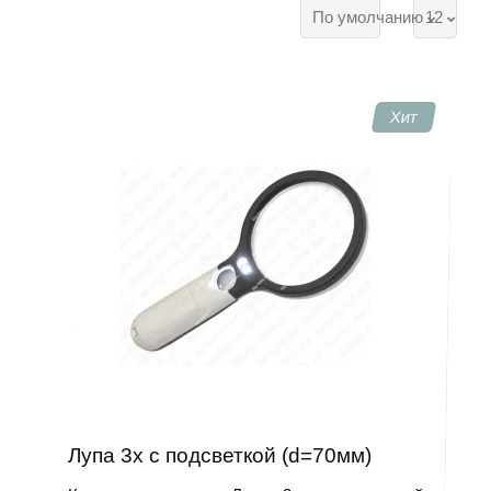
По умолчанию
12
Хит
Лупа 3х с подсветкой (d=70мм)