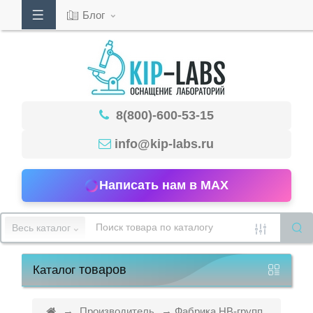
Блог
Кабинет
8(800)-600-53-15
Обратный
звонок
info@kip-labs.ru
Написать нам в MAX
8(800)-600-
53-
Весь каталог
15
товаров
Каталог
Режим
работы
Производитель
Фабрика НВ-групп