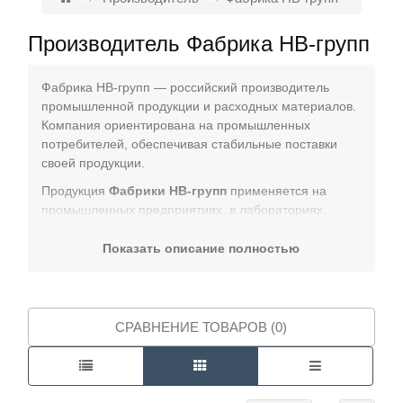
Производитель Фабрика НВ-групп
Контакты
Фабрика НВ-групп — российский производитель
промышленной продукции и расходных материалов.
Компания ориентирована на промышленных
потребителей, обеспечивая стабильные поставки
своей продукции.
Продукция
Фабрики НВ-групп
применяется на
промышленных предприятиях, в лабораториях,
научно-исследовательских институтах и
государственных структурах, удовлетворяя
Показать описание полностью
потребности в расходных материалах и
комплектующих.
КИП-Лабс — официальный поставщик оборудования
СРАВНЕНИЕ ТОВАРОВ (0)
с гарантией от производителя. Доставка по всей
России, участвуем в тендерах по 44-ФЗ, 223-ФЗ и
275-ФЗ.