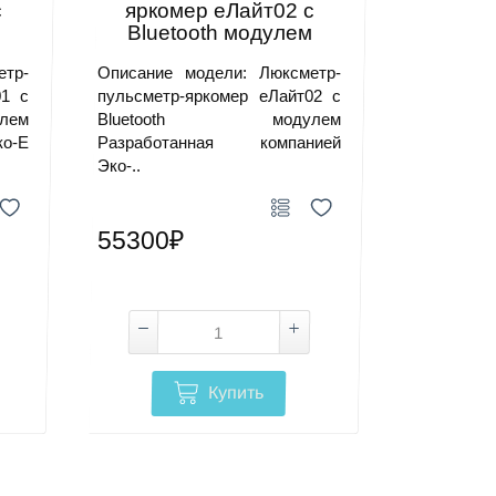
c
яркомер еЛайт02 c
м
Bluetooth модулем
етр-
Описание модели: Люксметр-
01 c
пульсметр-яркомер еЛайт02 c
лем
Bluetooth модулем
о-Е
Разработанная компанией
Эко-..
55300₽
Купить