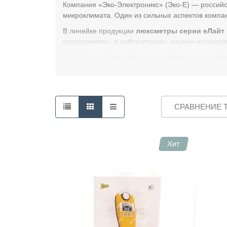
Компания «Эко-Электроникс» (Эко-Е) — россий
микроклимата. Один из сильных аспектов компа
Контакты
В линейке продукции
люксметры серии еЛайт
предприятиях, в лабораториях, научно-исследов
КИП-Лабс — официальный поставщик оборудования
СРАВНЕНИЕ Т
Хит