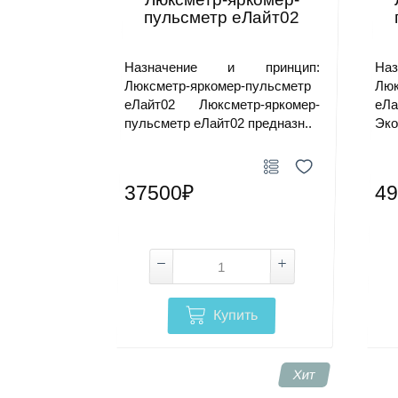
пульсметр еЛайт02
Назначение и принцип:
На
Люксметр-яркомер-пульсметр
Люк
еЛайт02 Люксметр-яркомер-
еЛа
пульсметр еЛайт02 предназн..
Эко
37500₽
49
Купить
Хит