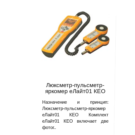
Люксметр-пульсметр-
яркомер еЛайт01 КЕО
Назначение и принцип:
Люксметр-пульсметр-яркомер
еЛайт01 КЕО Комплект
еЛайт01 КЕО включает две
фотог..