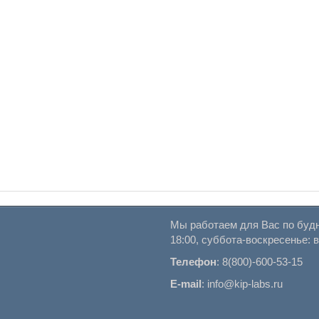
Мы работаем для Вас по будн
18:00, суббота-воскресенье: 
Телефон
:
8(800)-600-53-15
E-mail
:
info@kip-labs.ru