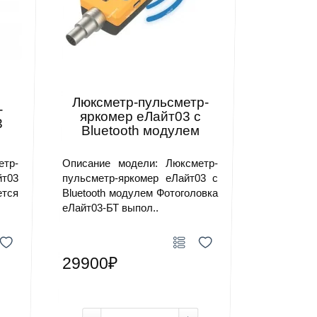
Люксметр-пульсметр-
-
яркомер еЛайт03 c
3
Bluetooth модулем
етр-
Описание модели: Люксметр-
йт03
пульсметр-яркомер еЛайт03 c
ется
Bluetooth модулем Фотоголовка
еЛайт03-БТ выпол..
29900₽