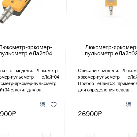
Люксметр-яркомер-
Люксметр-яркомер
пульсметр еЛайт04
пульсметр еЛайт0
тко о модели: Люксметр-
Описание модели: Люксм
омер-пульсметр еЛайт04
яркомер-пульсметр еЛа
сметр-яркомер-пульсметр
Прибор еЛайт03 применя
йт04 служит для оп..
для определения освещ..
900₽
26900₽