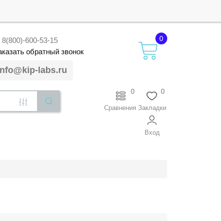
0
8(800)-600-53-15
аказать
обратный
звонок
info@kip-labs.ru
0
0
Сравнения
Закладки
Вход