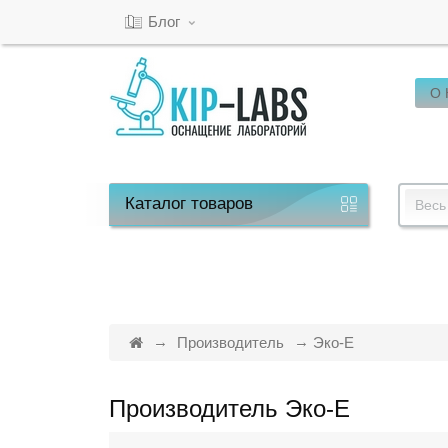
Блог
О
Кабинет
Обратный
звонок
Каталог
товаров
Весь
8(800)-600-
53-
15
Производитель
Эко-Е
Производитель Эко-Е
Режим
работы