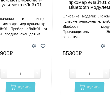
яркомер еЛайт01 
пульсметр еЛайт01
Bluetooth модуле
Описание модели: Люксм
значение и принцип:
пульсметр-яркомер еЛайт
сметр-яркомер-пульсметр
Bluetooth моду
йт01 Прибор еЛайт01 от
Производитель Эк
-Е предназначен для из..
оснастил..
900₽
55300₽
Купить
Купить