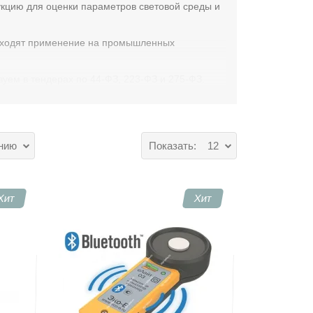
кцию для оценки параметров световой среды и
находят применение на промышленных
уем в тендерах по 44-ФЗ, 223-ФЗ и 275-ФЗ.
нию
Показать:
12
Хит
Хит