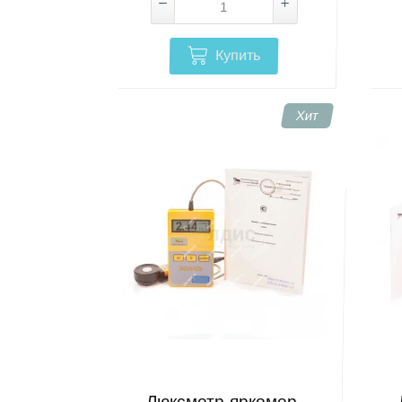
Купить
Хит
Люксметр-яркомер-