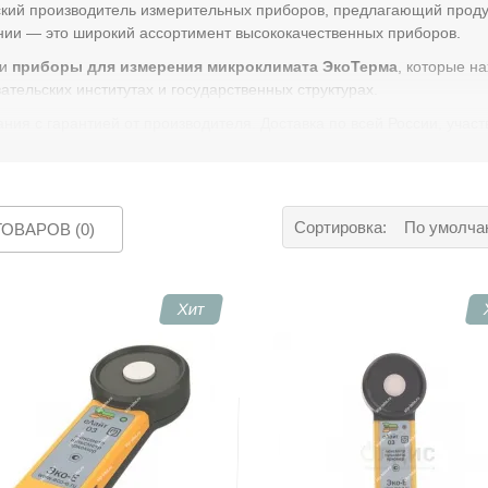
ский производитель измерительных приборов, предлагающий проду
нии — это широкий ассортимент высококачественных приборов.
и
приборы для измерения микроклимата ЭкоТерма
, которые 
ательских институтах и государственных структурах.
 с гарантией от производителя. Доставка по всей России, участв
Сортировка:
По умолча
ОВАРОВ (0)
Хит