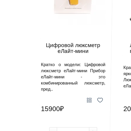
Цифровой люксметр
еЛайт-мини
Кратко о модели: Цифровой
Кра
люксметр еЛайт-мини Прибор
ярк
еЛайт-мини - это
Люк
комбинированный люксметр,
еЛа
пред..
15900₽
20