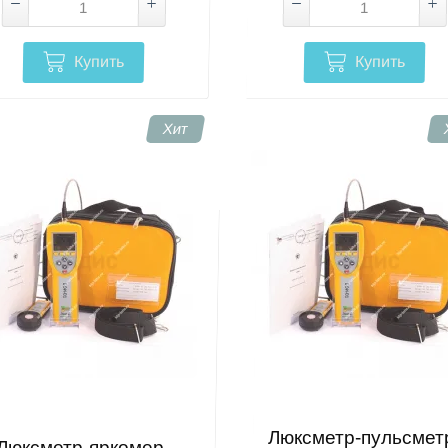
Купить
Купить
Хит
Люксметр-пульсмет
Люксметр-яркомер-