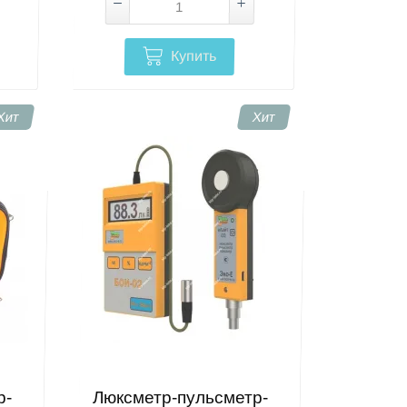
Купить
Хит
Хит
р-
Люксметр-пульсметр-