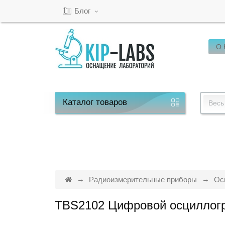
Блог
О
Кабинет
Обратный
звонок
Каталог
товаров
Весь
8(800)-600-
53-
15
Радиоизмерительные приборы
Ос
TBS2102 Цифровой осциллог
Режим
работы