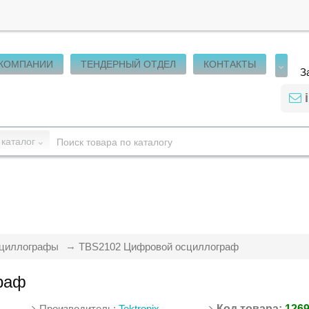
 КОМПАНИИ
ТЕНДЕРНЫЙ ОТДЕЛ
КОНТАКТЫ
З
 каталог
циллографы
TBS2102 Цифровой осциллограф
раф
Производитель:
Tektronix
Код товара:
126