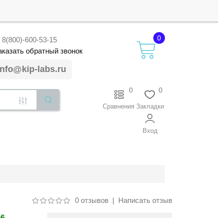
0
8(800)-600-53-15
аказать
обратный
звонок
info@kip-labs.ru
0
0
Сравнения
Закладки
Вход
0 отзывов
|
Написать отзыв
96