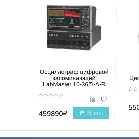
Осциллограф цифровой
запоминающий
Ци
LabMaster 10-36Zi-A-R
55
459890₽
Купить