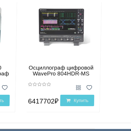
0
Осциллограф цифровой
раф
WavePro 804HDR-MS
6417702₽
ть
Купить