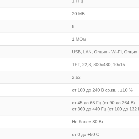
1 ГГц
20 МБ
8
1 МОм
USB, LAN, Опция - Wi-Fi, Опция 
TFT, 22,8, 800х480, 10x15
2,62
от 100 до 240 В ср.кв. , ±10 %
от 45 до 65 Гц (от 90 до 264 В)
от 360 до 440 Гц (от 100 до 132 
Не более 80 Вт
от 0 до +50 C