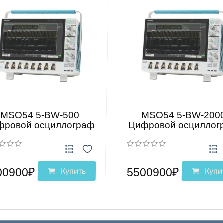
MSO54 5-BW-500
MSO54 5-BW-200
фровой осциллограф
Цифровой осциллог
00900₽
5500900₽
Купить
Купи