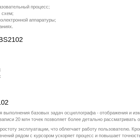
азовательный процесс;
 схем;
оэлектронной аппаратуры;
аниях.
TBS2102
x
x
102
 выполнения базовых задач осциллографа - отображения и изме
 записи 20 млн точек позволяет более детально рассматривать
остоту эксплуатации, что облегчает работу пользователю. Кро
ачений рядом с курсором ускоряет процесс и повышает точност