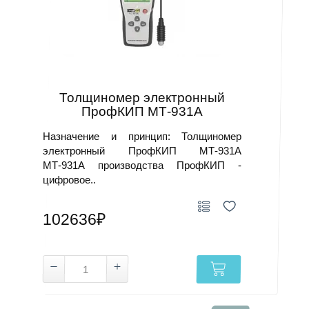
обнаружения дефектов и аномалий в различных
отраслях промышленности и в различных сферах
жизни. Они помогают принять экстренные меры для
предотвращения серьезных проблем и обеспечить
безопасность работы оборудования и транспортных
средств.
Толщиномер электронный
Преимущества использования
ПрофКИП МТ-931А
приборов НК
Назначение и принцип: Толщиномер
электронный ПрофКИП МТ-931А
Приборы, применяемые для проведения большинства
МТ-931А производства ПрофКИП -
методов неразрушающего контроля, отличаются:
цифровое..
Компактностью и портативностью, что облегчает
тестирование компонентов на работающем
102636₽
агрегате или на объекте.
Выявляют ранних признаков деградации в
работе исследуемого объекта, определение
причин отказа в работе.
Обеспечивают высокое качество выпускаемой
продукции или сооружаемого объекта.
Предоставляют возможность оценки остаточного