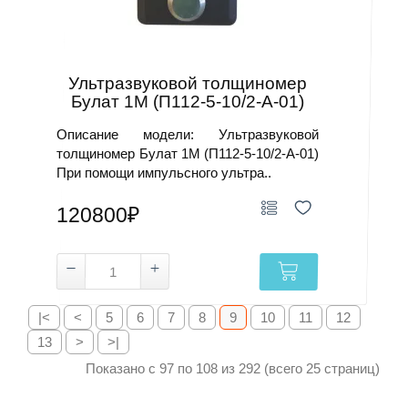
Ультразвуковой толщиномер
Булат 1М (П112-5-10/2-А-01)
Описание модели: Ультразвуковой
толщиномер Булат 1М (П112-5-10/2-А-01)
При помощи импульсного ультра..
120800₽
|<
<
5
6
7
8
9
10
11
12
13
>
>|
Показано с 97 по 108 из 292 (всего 25 страниц)