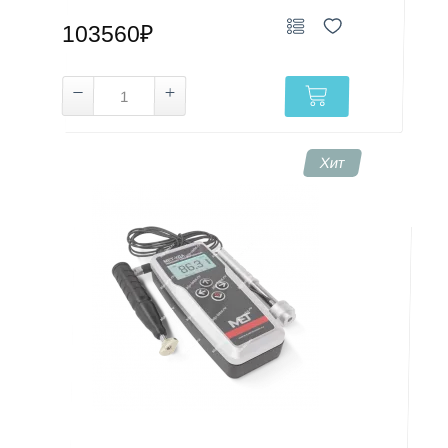
103560₽
Хит