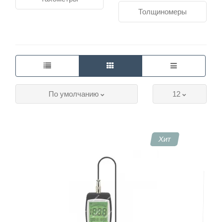
машиностроении, авиационной и автомобильной
Толщиномеры
промышленности, судостроении, нефтегазовой
отрасли, металлургии, промышленном и гражданском
строительстве и т.д.
Приборы для НК
В оборудование НК входят приборы неразрушающего
контроля, среди которых есть стационарные
По умолчанию
12
промышленные модели и мобильные портативные
устройства, которые используются не в лабораториях,
но и в быту. Это:
Толщиномеры.
Хит
Дефектоскопы.
Тахометры.
Томографы.
Тепловизоры.
Измерители влажности.
Видеоскопы.
Пирометры.
Приборы НК – незаменимые инструменты для