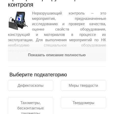
контроля
Неразрушающий контроль – это
Контакты
мероприятия, предназначенные
исследованию и проверке качества,
оценке свойств оборудования,
конструкций и материалов в процессе их
эксплуатации. Для выполнения мероприятий по НК
необходимо специальное оборудование
неразрушающего контроля.
Показать описание полностью
Цель использования этой аппаратуры – обеспечение
промышленной безопасности (ОПО). Выбор
правильного оборудования с учетом требований и
Выберите подкатегорию
особенностей объекта позволяет достичь высокой
достоверности, надежности и точности результатов
контроля. Ультразвуковые дефектоскопы,
Дефектоскопы
Меры твердости
радиографические системы и магнитные
дефектоскопы являются основными видами
оборудования неразрушающего контроля. Они
Тахометры,
Твердомеры
обнаруживают и оценивают дефекты различного типа
бесконтактные
в разных областях промышленного производства:
тахометры