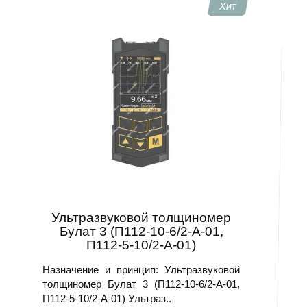
Хит
срока полезного использования машин, объектов
или сооружений.
Наши услуги
Наша компания предоставляет услуги по поставке и
обслуживанию приборов НК. Мы поставляем
оборудование для НК по заводским ценам большому
числу компаний по всей России, предлагая продукцию
от проверенных производителей. Надежность в
эксплуатации является ключевым фактором для
данного оборудования, поэтому каждый прибор имеет
сертификат качества и гарантию от производителя.
Выбрать и купить приборы НК можно через каталог на
сайте. Заказанный товар доставляется во все регионы
Ультразвуковой толщиномер
страны.
Булат 3 (П112-10-6/2-А-01,
П112-5-10/2-А-01)
Назначение и принцип: Ультразвуковой
толщиномер Булат 3 (П112-10-6/2-А-01,
П112-5-10/2-А-01) Ультраз..