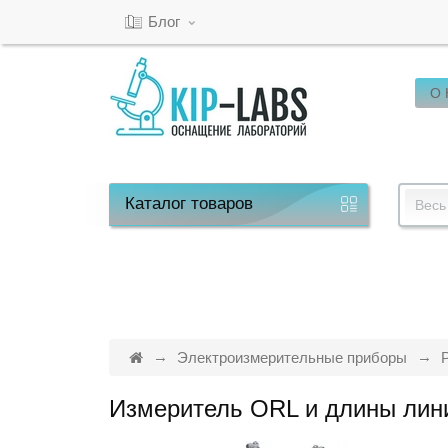
Блог
О
Кабинет
Обратный
звонок
Каталог
товаров
Весь
8(800)-600-
53-
15
Электроизмерительные приборы
Измеритель ORL и длины лин
Режим
работы