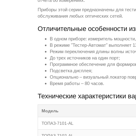
отчета об измерениях.
Приборы этой серии предназначены для тести
обслуживания любых оптических сетей.
Отличительные особенности и
В одном приборе: измеритель мощности,
В режиме "Тестер-Автомат" выполняет 13
Режим переключения длины волны источ
До трех источников на один порт;
Программное обеспечение для формиров
Подсветка дисплея;
Опционально – визуальный локатор пов
Время работы – 80 часов.
Технические характеристики в
Модель
ТОПАЗ-7101-АL
ТОПАЗ-7102-АL