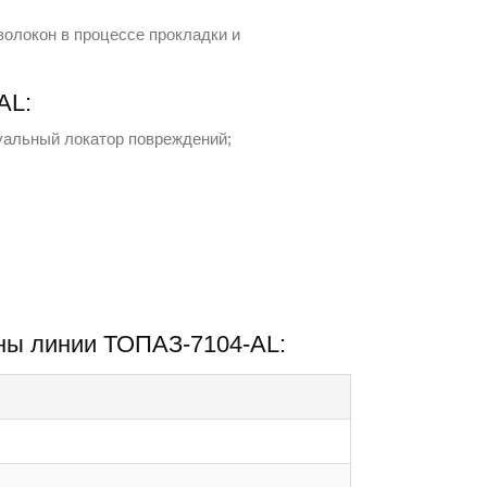
олокон в процессе прокладки и
АL:
уальный локатор повреждений;
ины линии ТОПАЗ-7104-АL: