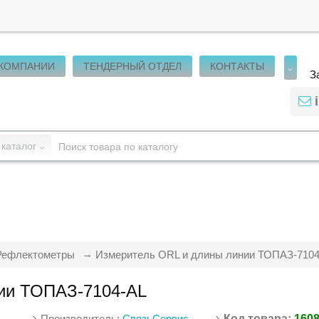
 КОМПАНИИ
ТЕНДЕРНЫЙ ОТДЕЛ
КОНТАКТЫ
З
 каталог
Рефлектометры
Измеритель ORL и длины линии ТОПАЗ-7104
ии ТОПАЗ-7104-АL
Производитель:
СвязьСервис
Код товара:
160