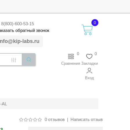
0
8(800)-600-53-15
аказать
обратный
звонок
info@kip-labs.ru
0
0
Сравнения
Закладки
Вход
-АL
0 отзывов
|
Написать отзыв
83