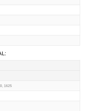
АL:
50, 1625