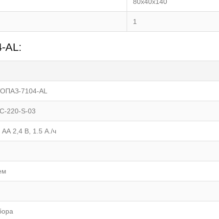
80х40х140
1
-АL:
ТОПАЗ-7104-АL
АС-220-S-03
А 2,4 В, 1.5 А./ч
ем
бора