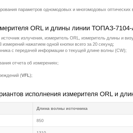
рования параметров одномодовых и многомодовых оптических в
змерителя ORL и длины линии ТОПАЗ-7104-
 источник излучения, измеритель ORL, измеритель длины и виз
 измерений нажатием одной кнопки всего за 20 секунд;
ника с передачей информации о текущей длине волны (CW);
ания отчета об измерениях;
реждений (
VFL
);
ариантов исполнения измерителя ORL и дл
Длина волны источника
850
1310