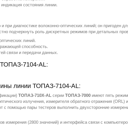
 индикация состояния линии.
и при диагностике волоконно-оптических линий; он пригоден дл
стно подчеркнуть роль дискретных режимов при детальных пров
оптических линий.
тражающей способность.
ей связи и передачи данных.
 ТОПАЗ-7104-АL:
лины линии ТОПАЗ-7104-АL:
ификации)
ТОПАЗ-710X-AL
серии
ТОПАЗ-7000
имеют пять режим
оптического излучения, измерителя обратного отражения (ORL) 
т с помощью пары тестеров выполнить двухсторонние измерени
ов измерения (2800 значений) и интерфейса связи с компьютеро