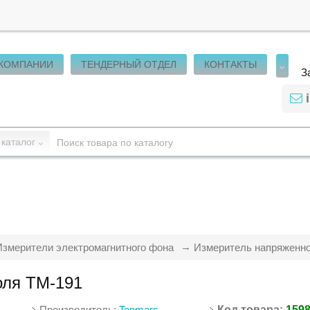
 КОМПАНИИ
ТЕНДЕРНЫЙ ОТДЕЛ
КОНТАКТЫ
З
 каталог
Измерители электромагнитного фона
Измеритель напряженно
оля TM-191
Производитель:
Tenmars
Код товара:
159