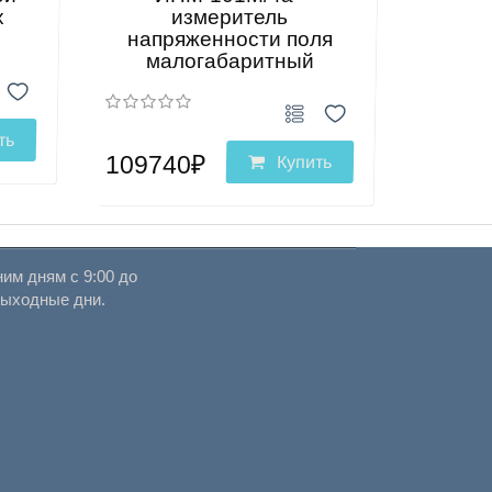
х
измеритель
напряженности поля
малогабаритный
ть
109740₽
Купить
им дням с 9:00 до
выходные дни.