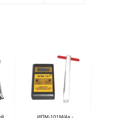
ей
ИПМ-101М/4а -