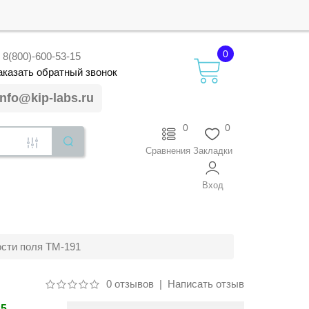
0
8(800)-600-53-15
аказать
обратный
звонок
info@kip-labs.ru
0
0
Сравнения
Закладки
Вход
сти поля TM-191
0 отзывов
|
Написать отзыв
85