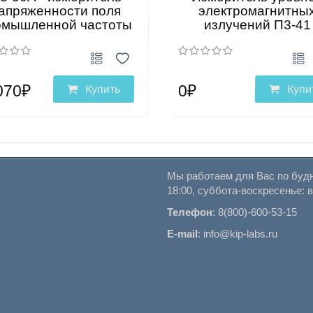
апряженности поля
электромагнитны
омышленной частоты
излучений П3-41
070₽
0₽
Купить
Купи
Мы работаем для Вас по будн
18:00, суббота-воскресенье: 
Телефон
:
8(800)-600-53-15
E-mail
:
info@kip-labs.ru