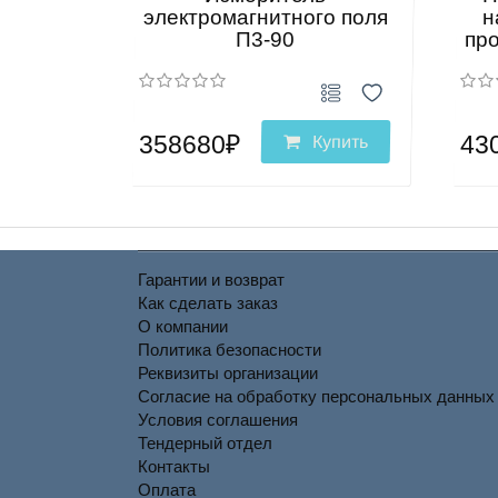
электромагнитного поля
н
П3-90
пр
358680₽
43
Купить
Гарантии и возврат
Как сделать заказ
О компании
Политика безопасности
Реквизиты организации
Согласие на обработку персональных данных
Условия соглашения
Тендерный отдел
Контакты
Оплата