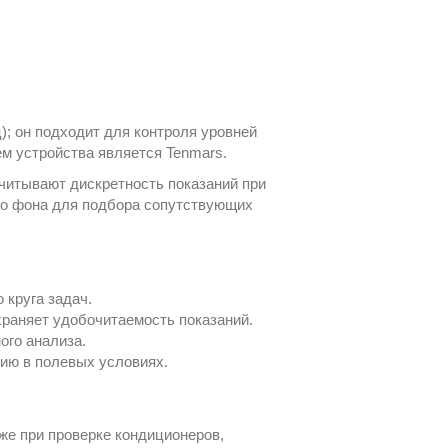
); он подходит для контроля уровней
ем устройства является
Tenmars
.
читывают дискретность показаний при
го фона
для подбора сопутствующих
 круга задач.
охраняет удобочитаемость показаний.
ого анализа.
цию в полевых условиях.
же при проверке кондиционеров,