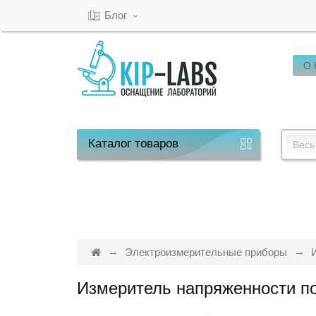
Блог
О
Кабинет
Обратный
звонок
Каталог
товаров
Весь
8(800)-600-
53-
15
Электроизмерительные приборы
Измеритель напряженности п
Режим
работы