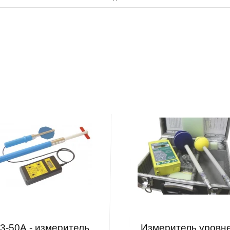
3-50А - измеритель
Измеритель уровн