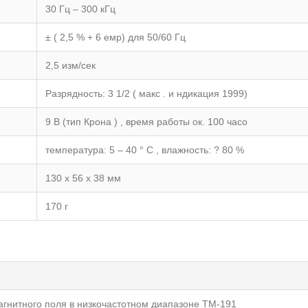
30 Гц – 300 кГц
± ( 2,5 % + 6 емр) для 50/60 Гц
2,5 изм/сек
Разрядность: 3 1/2 ( макс . и ндикация 1999)
9 В (тип Крона ) , время работы ок. 100 часо
температура: 5 – 40 ° C , влажность: ? 80 %
130 x 56 x 38 мм
170 г
гнитного поля в низкочастотном диапазоне TM-191